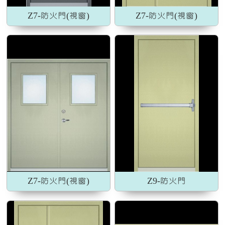
Z7-防火門(視窗)
Z7-防火門(視窗)
加入收藏
Z7-防火門(視窗)
Z9-防火門