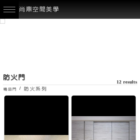
尚鼎空間美學
尚鼎空間美學
加入收藏
防火門
12 results
/
防火系列
精品門