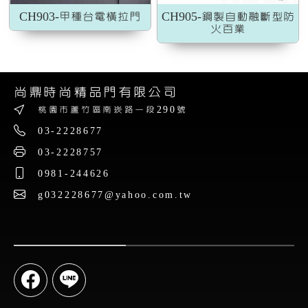
CH903-甲種台電橫拉門
CH905-鋼製自動融斷型防
火百業
尚鼎時尚精品門有限公司
桃園市蘆竹區南崁路一段290號
03-2228677
03-2228757
0981-244626
g032228677@yahoo.com.tw