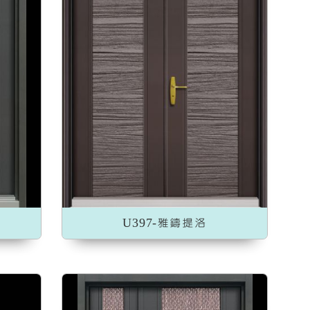
U397-雅鑄提洛