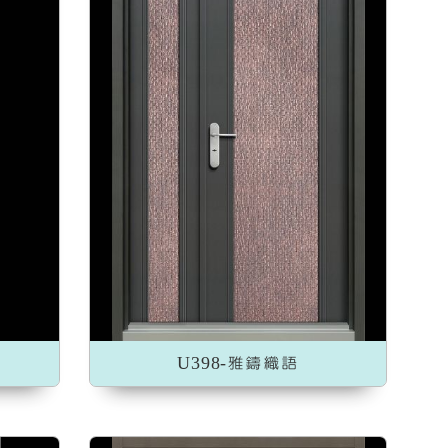
U398-雅鑄織語