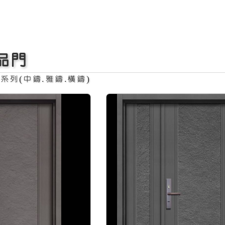
品門
系列(中鑄.雅鑄.橫鑄)