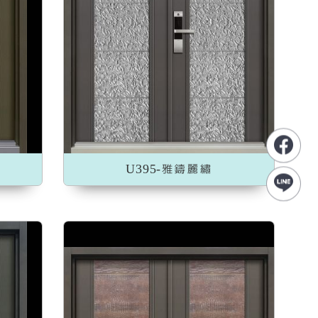
U395-雅鑄麗繡