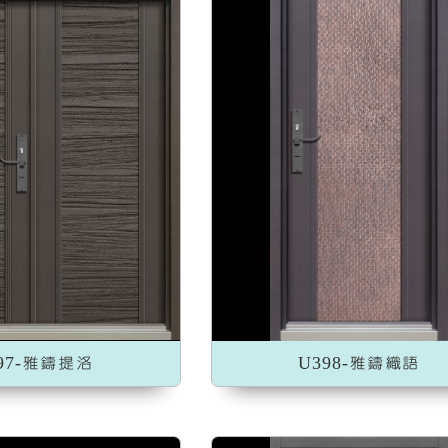
加入收藏
加入收藏
97-雅鑄提洛
U398-雅鑄織語