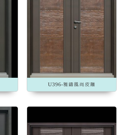
U396-雅鑄風尚皮雕