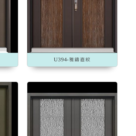
U394-雅鑄直紋