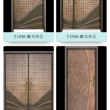
加入收藏
T1098-賽克奇亞
T1098-賽克奇亞
加入收藏