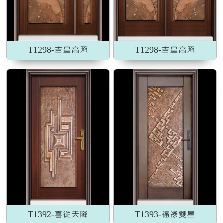
加入收藏
T1298-吉星高照
T1298-吉星高照
加入收藏
T1392-喜從天降
T1393-福祿雙星