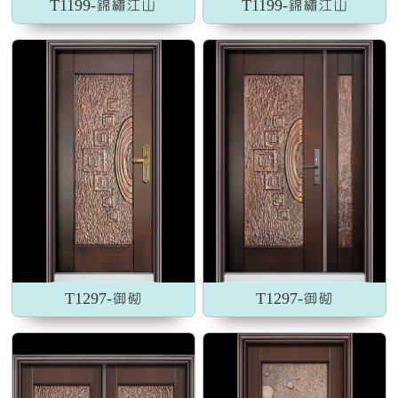
T1199-錦繡江山
T1199-錦繡江山
加入收藏
T1297-御砌
T1297-御砌