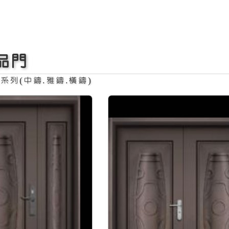
品門
系列(中鑄.雅鑄.橫鑄)