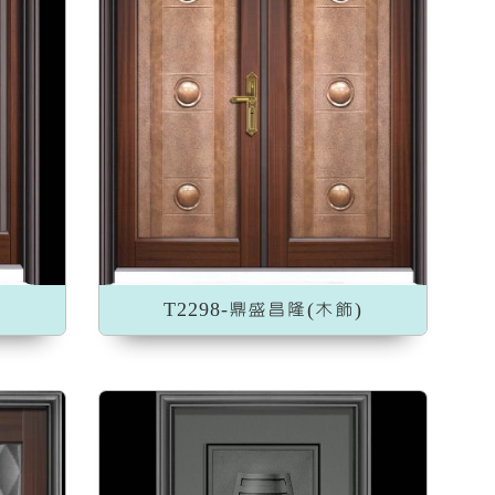
)
T2298-鼎盛昌隆(木飾)