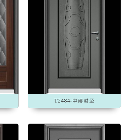
)
T2484-中鑄財至