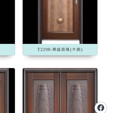
)
T2298-鼎盛昌隆(木飾)