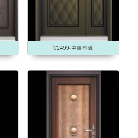
T2499-中鑄玲瓏