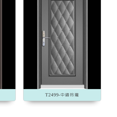
T2499-中鑄玲瓏